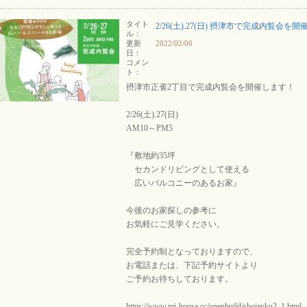
タイト
2/26(土).27(日) 摂津市で完成内覧会を開
ル：
更新
2022/02/06
日：
コメン
ト：
摂津市正雀2丁目で完成内覧会を開催します！
2/26(土).27(日)
AM10～PM5
『敷地約35坪
セカンドリビングとして使える
広いバルコニーのあるお家』
今後のお家探しの参考に
お気軽にご見学ください。
完全予約制となっておりますので、
お電話または、下記予約サイトより
ご予約お待ちしております。
https://www.mj-house.cc/openbuild/shojayku2_1.html