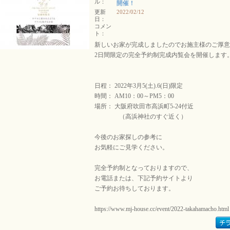
ル：
開催！
更新
2022/02/12
日：
コメン
ト：
新しいお家が完成しましたのでお施主様のご厚意
2日間限定の完全予約制完成内覧会を開催します
日程： 2022年3月5(土).6(日)限定
時間： AM10：00～PM5：00
場所： 大阪府吹田市高浜町5-24付近
（高浜神社のすぐ近く）
今後のお家探しの参考に
お気軽にご見学ください。
完全予約制となっておりますので、
お電話または、下記予約サイトより
ご予約お待ちしております。
https://www.mj-house.cc/event/2022-takahamacho.html