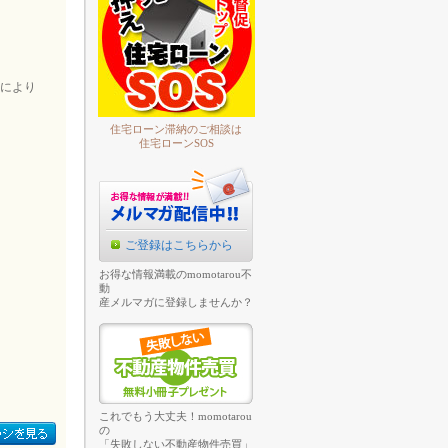
により
。
住宅ローン滞納のご相談は
住宅ローンSOS
ご登録はこちらから
お得な情報満載のmomotarou不
動
産メルマガに登録しませんか？
これでもう大丈夫！momotarou
の
「失敗しない不動産物件売買」