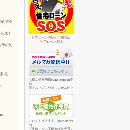
完成内覧会
 完成！
住宅ローン滞納のご相談は
住宅ローンSOS
全予約制
ご登録はこちらから
家 完
お得な情報満載のmomotarou不
動
l
産メルマガに登録しませんか？
tml
これでもう大丈夫！momotarou
の
「失敗しない不動産物件売買」