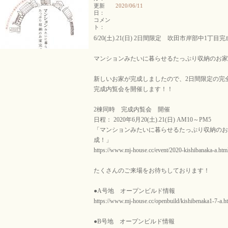
更新
2020/06/11
日：
コメン
ト：
6/20(土).21(日) 2日間限定 吹田市岸部中1丁目
マンションみたいに暮らせるたっぷり収納のお家
新しいお家が完成しましたので、2日間限定の完
完成内覧会を開催します！！
2棟同時 完成内覧会 開催
日程： 2020年6月20(土).21(日) AM10～PM5
「マンションみたいに暮らせるたっぷり収納のお
成！」
https://www.mj-house.cc/event/2020-kishibanaka-a.htm
たくさんのご来場をお待ちしております！
●A号地 オープンビルド情報
https://www.mj-house.cc/openbuild/kishibenaka1-7-a.h
●B号地 オープンビルド情報