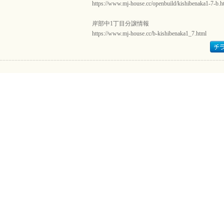
https://www.mj-house.cc/openbuild/kishibenaka1-7-b.h
岸部中1丁目分譲情報
https://www.mj-house.cc/b-kishibenaka1_7.html