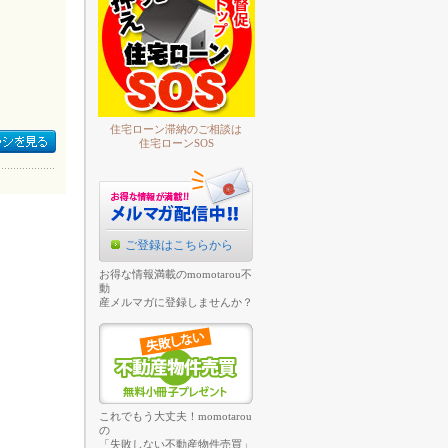
住宅ローン滞納のご相談は
住宅ローンSOS
ご登録はこちらから
お得な情報満載のmomotarou不
動
産メルマガに登録しませんか？
これでもう大丈夫！momotarou
の
「失敗しない不動産物件売買」