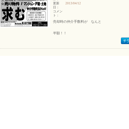
更新
2013/04/12
日：
コメン
ト：
売却時の仲介手数料が なんと
半額！！