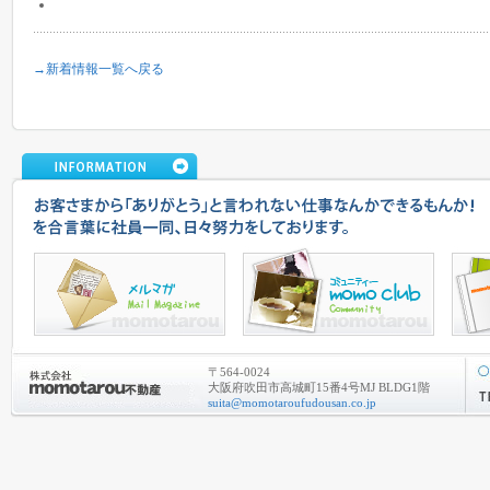
→新着情報一覧へ戻る
〒564-0024
大阪府吹田市高城町15番4号MJ BLDG1階
suita@momotaroufudousan.co.jp