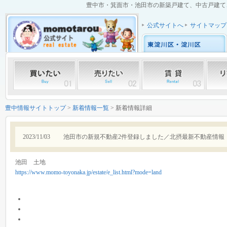
豊中市・箕面市・池田市の新築戸建て、中古戸建て、中
公式サイトへ
サイトマップ
豊中情報サイトトップ
>
新着情報一覧
> 新着情報詳細
2023/11/03
池田市の新規不動産2件登録しました／北摂最新不動産情報
池田 土地
https://www.momo-toyonaka.jp/estate/e_list.html?mode=land