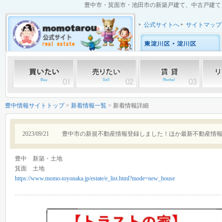
豊中市・箕面市・池田市の新築戸建て、中古戸建て、中
公式サイトへ
サイトマップ
豊中情報サイトトップ
>
新着情報一覧
> 新着情報詳細
2023/09/21
豊中市の新規不動産情報登録しました！ほか最新不動産情
豊中 新築・土地
箕面 土地
https://www.momo-toyonaka.jp/estate/e_list.html?mode=new_house