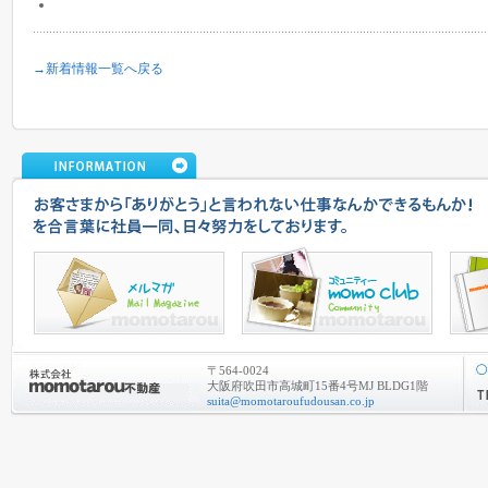
→新着情報一覧へ戻る
〒564-0024
大阪府吹田市高城町15番4号MJ BLDG1階
suita@momotaroufudousan.co.jp