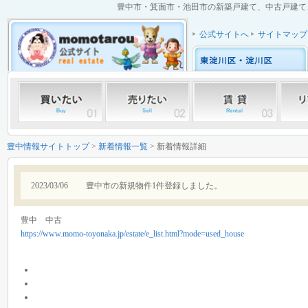
豊中市・箕面市・池田市の新築戸建て、中古戸建て、中
公式サイトへ
サイトマップ
豊中情報サイトトップ
>
新着情報一覧
> 新着情報詳細
2023/03/06
豊中市の新規物件1件登録しました。
豊中 中古
https://www.momo-toyonaka.jp/estate/e_list.html?mode=used_house