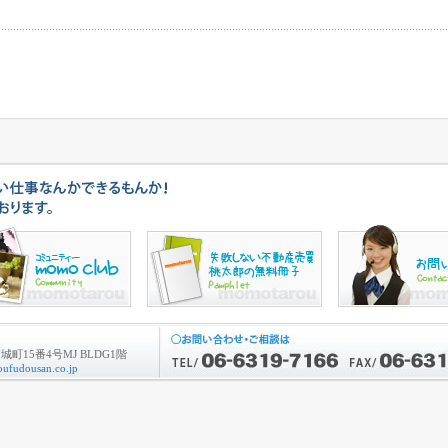
町15番4号MJ BLDG1階
ufudousan.co.jp