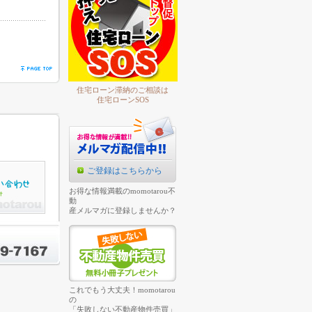
住宅ローン滞納のご相談は
住宅ローンSOS
ご登録はこちらから
お得な情報満載のmomotarou不
動
産メルマガに登録しませんか？
これでもう大丈夫！momotarou
の
「失敗しない不動産物件売買」