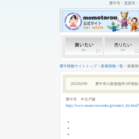
豊中市・箕面市・
豊中情報サイトトップ
>
新着情報一覧
> 新着
2023/02/09
豊中市の新規物件1件登録
豊中市 中古戸建
https://www.momo-toyonaka.jp/estate/e_list.ht