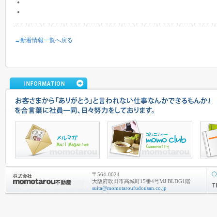
→新着情報一覧へ戻る
〒564-0024
大阪府吹田市高城町15番4号MJ BLDG1階
suita@momotaroufudousan.co.jp