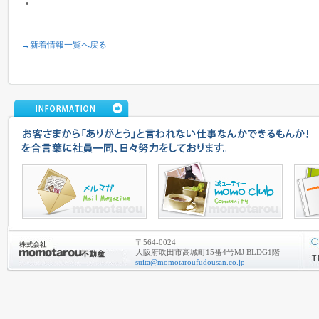
→新着情報一覧へ戻る
〒564-0024
大阪府吹田市高城町15番4号MJ BLDG1階
suita@momotaroufudousan.co.jp