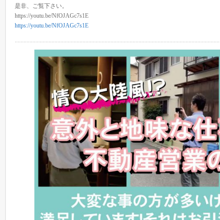
是非、ご覧下さい。
https://youtu.be/NfOJAGc7s1E
https://youtu.be/NfOJAGc7s1E