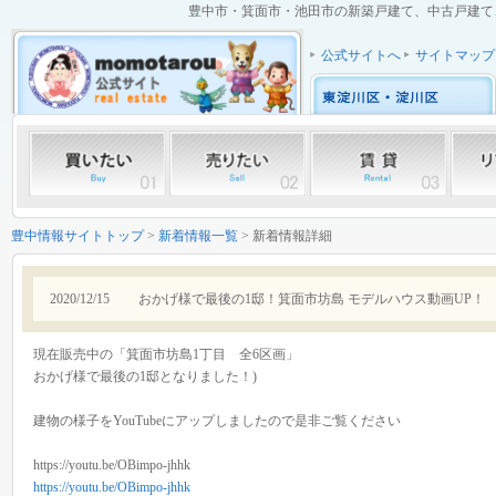
豊中市・箕面市・池田市の新築戸建て、中古戸建て、中
公式サイトへ
サイトマップ
豊中情報サイトトップ
>
新着情報一覧
> 新着情報詳細
2020/12/15
おかげ様で最後の1邸！箕面市坊島 モデルハウス動画UP！
現在販売中の「箕面市坊島1丁目 全6区画」
おかげ様で最後の1邸となりました！)
建物の様子をYouTubeにアップしましたので是非ご覧ください
https://youtu.be/OBimpo-jhhk
https://youtu.be/OBimpo-jhhk