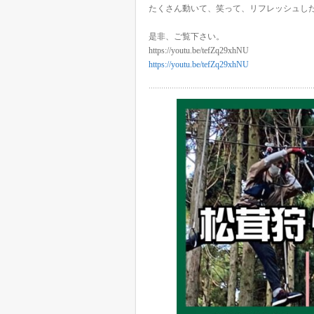
たくさん動いて、笑って、リフレッシュし
是非、ご覧下さい。
https://youtu.be/tefZq29xhNU
https://youtu.be/tefZq29xhNU