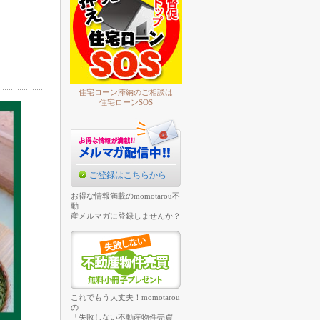
住宅ローン滞納のご相談は
住宅ローンSOS
ご登録はこちらから
お得な情報満載のmomotarou不
動
産メルマガに登録しませんか？
これでもう大丈夫！momotarou
の
「失敗しない不動産物件売買」