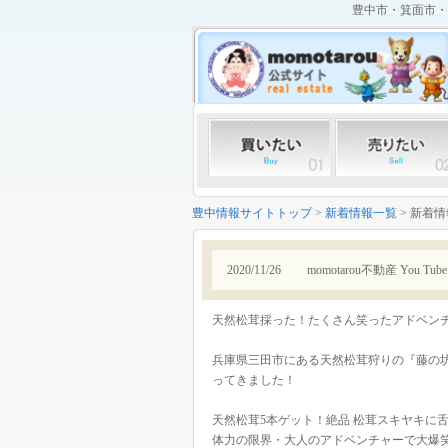
豊中市・箕面市・
豊中情報サイトトップ
>
新着情報一覧
> 新着
2020/11/26
momotarou不動産 You
天然松茸採った！たくさん笑ったアドベンチ
兵庫県三田市にある天然松茸狩りの『藤の
ってきました！
天然松茸5本ゲット！絶品 松茸スキヤキに
体力の限界・大人のアドベンチャーで大爆