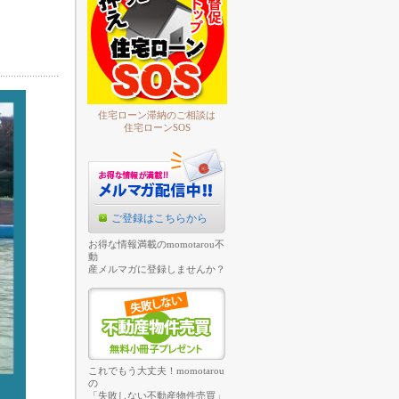
住宅ローン滞納のご相談は
住宅ローンSOS
ご登録はこちらから
お得な情報満載のmomotarou不
動
産メルマガに登録しませんか？
これでもう大丈夫！momotarou
の
「失敗しない不動産物件売買」