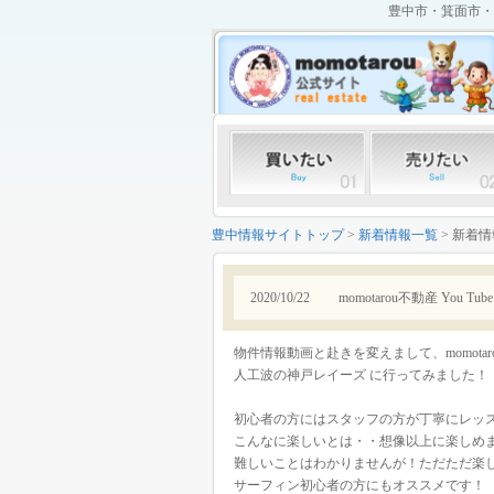
豊中市・箕面市・
豊中情報サイトトップ
>
新着情報一覧
> 新着
2020/10/22
momotarou不動産 You
物件情報動画と赴きを変えまして、momota
人工波の神戸レイーズ に行ってみました！
初心者の方にはスタッフの方が丁寧にレッ
こんなに楽しいとは・・想像以上に楽しめ
難しいことはわかりませんが！ただただ楽
サーフィン初心者の方にもオススメです！