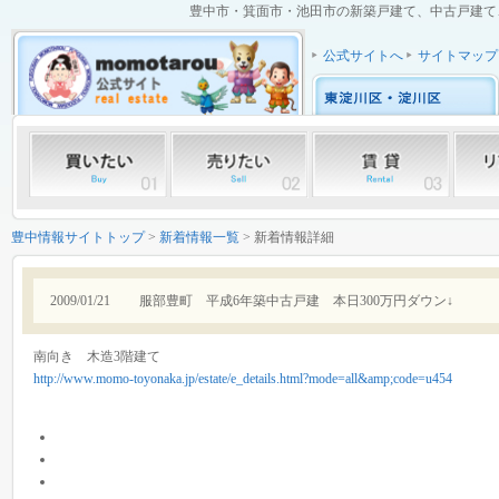
豊中市・箕面市・池田市の新築戸建て、中古戸建て、中
公式サイトへ
サイトマップ
豊中情報サイトトップ
>
新着情報一覧
> 新着情報詳細
2009/01/21
服部豊町 平成6年築中古戸建 本日300万円ダウン↓
南向き 木造3階建て
http://www.momo-toyonaka.jp/estate/e_details.html?mode=all&amp;code=u454