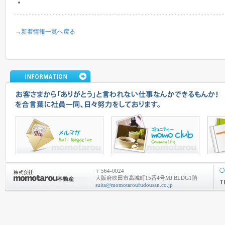
→新着情報一覧へ戻る
〒564-0024
大阪府吹田市高城町15番4号MJ BLDG1階
suita@momotaroufudousan.co.jp