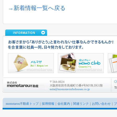
→新着情報一覧へ戻る
〒564-0024
大阪府吹田市高城町15番4号MJ BLDG1階
suita@momotaroufudousan.co.jp
momotarou不動産トップ
｜
採用情報
｜
会社案内
｜
関連リンク
｜
お問い合わせ
｜
プ