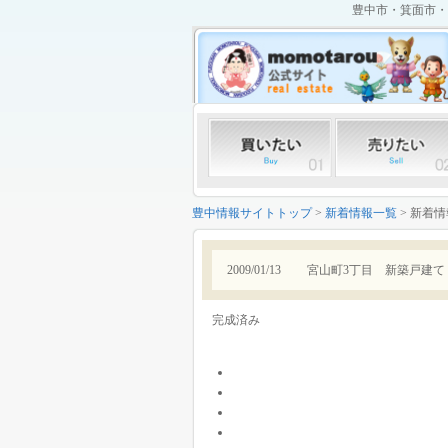
豊中市・箕面市・
豊中情報サイトトップ
>
新着情報一覧
> 新着
2009/01/13
宮山町3丁目 新築戸建て 3
完成済み