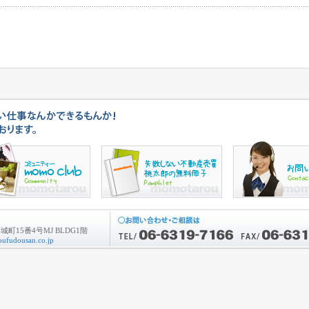
町15番4号MJ BLDG1階
ufudousan.co.jp