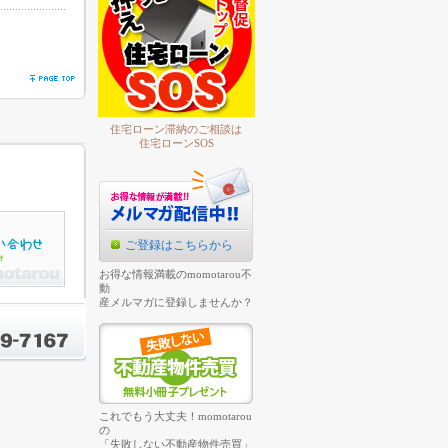
住宅ローン滞納のご相談は
住宅ローンSOS
ご登録はこちらから
お得な情報満載のmomotarou不
動
産メルマガに登録しませんか？
これでもう大丈夫！momotarou
の
「失敗しない不動産物件売買」