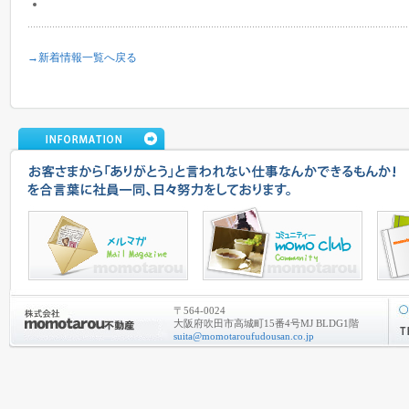
→新着情報一覧へ戻る
〒564-0024
大阪府吹田市高城町15番4号MJ BLDG1階
suita@momotaroufudousan.co.jp