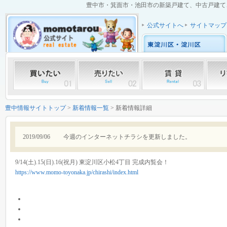
豊中市・箕面市・池田市の新築戸建て、中古戸建て、中
公式サイトへ
サイトマップ
豊中情報サイトトップ
>
新着情報一覧
> 新着情報詳細
2019/09/06
今週のインターネットチラシを更新しました。
9/14(土).15(日).16(祝月) 東淀川区小松4丁目 完成内覧会！
https://www.momo-toyonaka.jp/chirashi/index.html