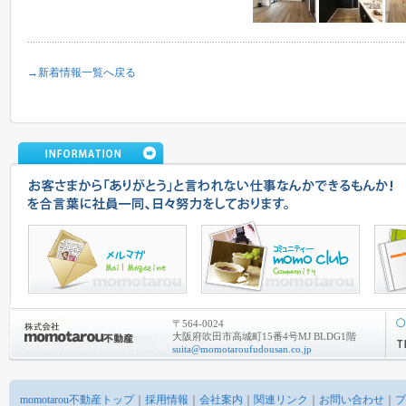
→新着情報一覧へ戻る
〒564-0024
大阪府吹田市高城町15番4号MJ BLDG1階
suita@momotaroufudousan.co.jp
momotarou不動産トップ
｜
採用情報
｜
会社案内
｜
関連リンク
｜
お問い合わせ
｜
プ