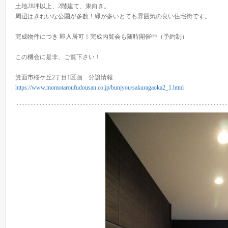
土地28坪以上、2階建て、東向き。
周辺はきれいな公園が多数！緑が多いとても雰囲気の良い住宅街です。
完成物件につき 即入居可！完成内覧会も随時開催中（予約制）
この機会に是非、ご覧下さい！
箕面市桜ケ丘2丁目1区画 分譲情報
https://www.momotaroufudousan.co.jp/bunjyou/sakuragaoka2_1.html