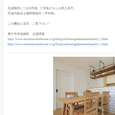
完成物件につきB号地、C号地どちらも即入居可。
完成内覧会も随時開催中（予約制）
この機会に是非、ご覧下さい！
豊中市蛍池南町 分譲情報
https://www.momotaroufudousan.co.jp/bunjyou/hotarugaikeminamimachi3_3.html
https://www.momotaroufudousan.co.jp/bunjyou/hotarugaikeminamimachi3_3.html