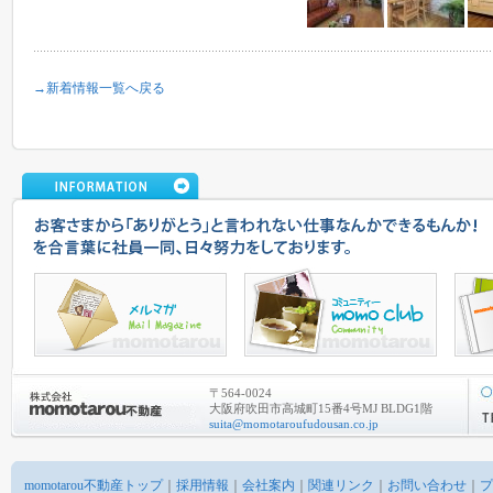
→新着情報一覧へ戻る
〒564-0024
大阪府吹田市高城町15番4号MJ BLDG1階
suita@momotaroufudousan.co.jp
momotarou不動産トップ
｜
採用情報
｜
会社案内
｜
関連リンク
｜
お問い合わせ
｜
プ