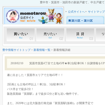
豊中市・箕面市・池田市の新築戸建て、中古戸建て、中
公式サイトへ
サイトマップ
豊中情報サイトトップ
>
新着情報一覧
> 新着情報詳細
2018/02/10
箕面市箕面4丁目で土地45坪★車2台駐車OK！分譲情報をUP
遂に出ました！箕面市エリアで土地45坪！！
2区画とも土地45坪以上！車2台、3台駐車OK！
バス停まで徒歩2分！
阪急箕面線『箕面駅』まで徒歩12分と駅も近い物件です。
また、2020年には北大阪急行南北線『新箕面駅(仮称)』が開業予定で