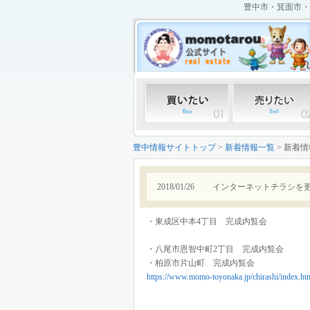
豊中市・箕面市・
豊中情報サイトトップ
>
新着情報一覧
> 新着
2018/01/26
インターネットチラシを
・東成区中本4丁目 完成内覧会
・八尾市恩智中町2丁目 完成内覧会
・柏原市片山町 完成内覧会
https://www.momo-toyonaka.jp/chirashi/index.ht