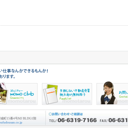
町15番4号MJ BLDG1階
ufudousan.co.jp