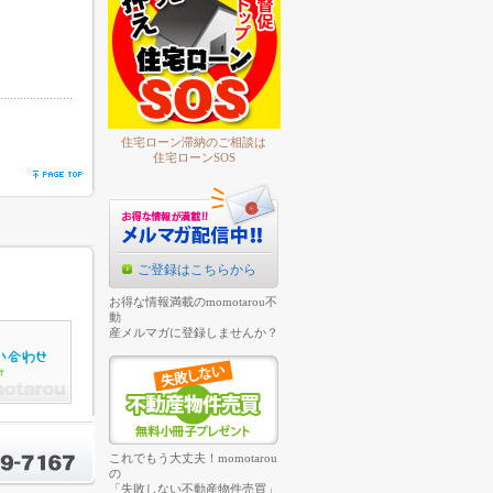
住宅ローン滞納のご相談は
住宅ローンSOS
ご登録はこちらから
お得な情報満載のmomotarou不
動
産メルマガに登録しませんか？
これでもう大丈夫！momotarou
の
「失敗しない不動産物件売買」