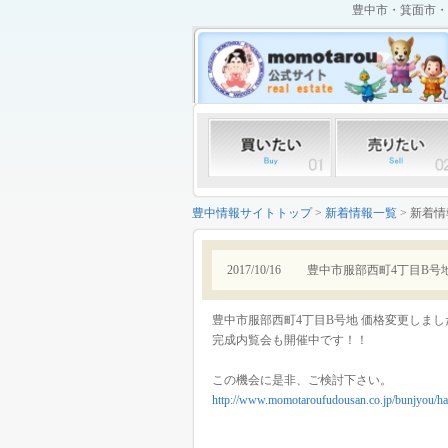
豊中市・箕面市・
豊中情報サイトトップ
>
新着情報一覧
> 新着
2017/10/16
豊中市服部西町4丁目B号
豊中市服部西町4丁目B号地 価格変更しまし
完成内覧会も開催中です！！
この機会に是非、ご検討下さい。
http://www.momotaroufudousan.co.jp/bunjyou/hat