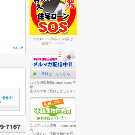
住宅ローン滞納のご相談は
住宅ローンSOS
ご登録はこちらから
お得な情報満載のmomotarou不
動
産メルマガに登録しませんか？
これでもう大丈夫！momotarou
の
「失敗しない不動産物件売買」