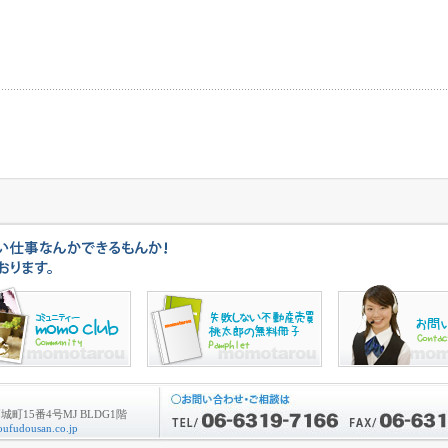
町15番4号MJ BLDG1階
ufudousan.co.jp