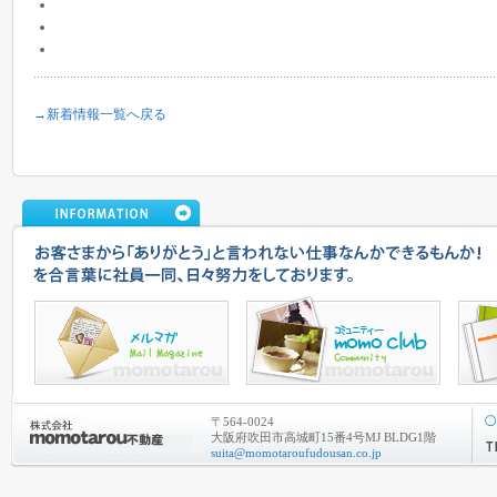
→新着情報一覧へ戻る
〒564-0024
大阪府吹田市高城町15番4号MJ BLDG1階
suita@momotaroufudousan.co.jp