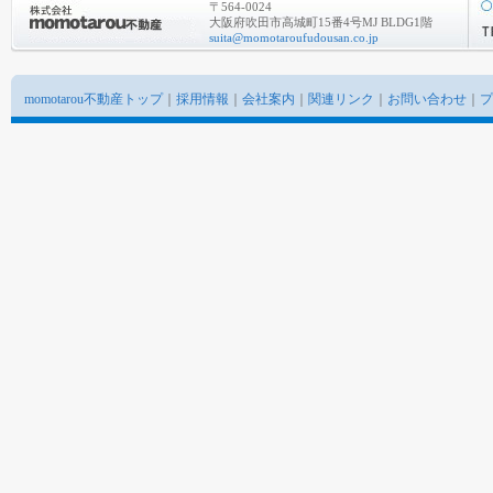
〒564-0024
大阪府吹田市高城町15番4号MJ BLDG1階
suita@momotaroufudousan.co.jp
momotarou不動産トップ
｜
採用情報
｜
会社案内
｜
関連リンク
｜
お問い合わせ
｜
プ