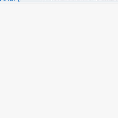
ufudousan.co.jp