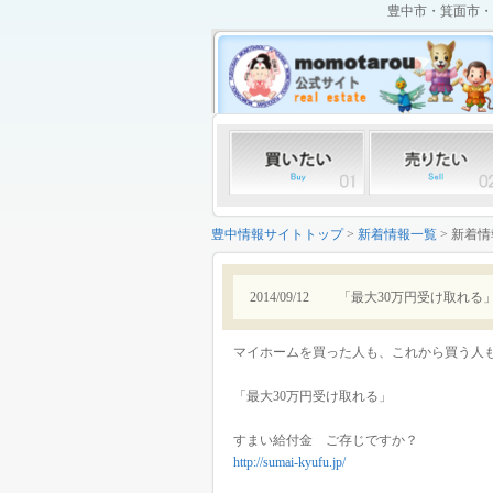
豊中市・箕面市・
豊中情報サイトトップ
>
新着情報一覧
> 新着
2014/09/12
「最大30万円受け取れる
マイホームを買った人も、これから買う人
「最大30万円受け取れる」
すまい給付金 ご存じですか？
http://sumai-kyufu.jp/