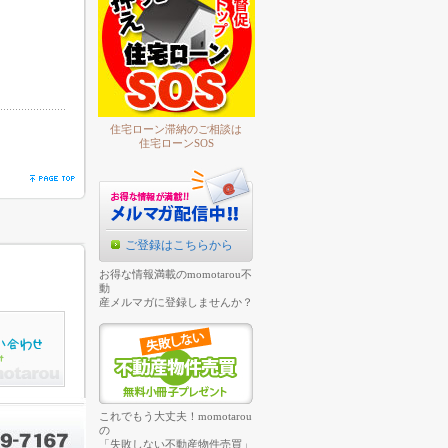
住宅ローン滞納のご相談は
住宅ローンSOS
ご登録はこちらから
お得な情報満載のmomotarou不
動
産メルマガに登録しませんか？
これでもう大丈夫！momotarou
の
「失敗しない不動産物件売買」