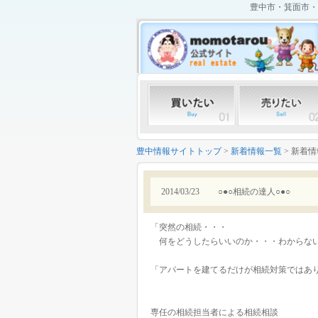
豊中市・箕面市・
豊中情報サイトトップ
>
新着情報一覧
> 新着
2014/03/23
○●○相続の達人○●○
「突然の相続・・・
何をどうしたらいいのか・・・わからな
「アパートを建てるだけが相続対策ではあ
専任の相続担当者による相続相談