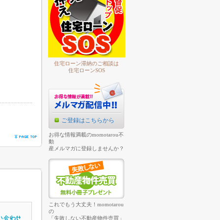
住宅ローン滞納のご相談は
住宅ローンSOS
ご登録はこちらから
お得な情報満載のmomotarou不
動
産メルマガに登録しませんか？
これでもう大丈夫！momotarou
の
「失敗しない不動産物件売買」