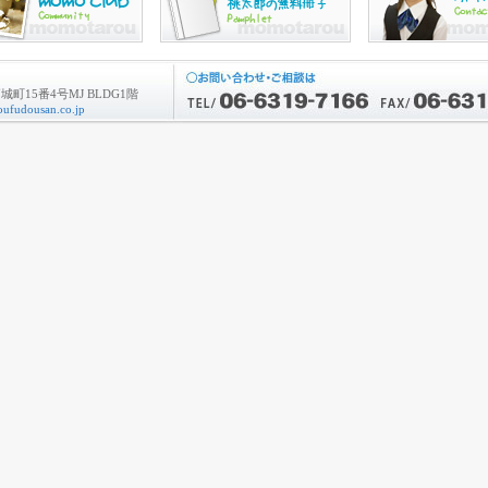
町15番4号MJ BLDG1階
ufudousan.co.jp