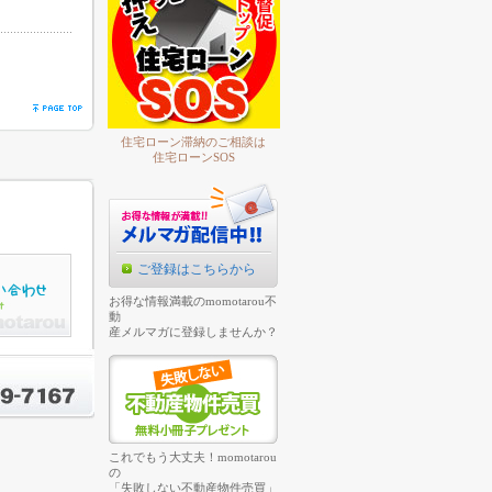
住宅ローン滞納のご相談は
住宅ローンSOS
ご登録はこちらから
お得な情報満載のmomotarou不
動
産メルマガに登録しませんか？
これでもう大丈夫！momotarou
の
「失敗しない不動産物件売買」