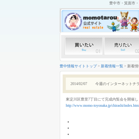
豊中市・箕面市・
豊中情報サイトトップ
>
新着情報一覧
> 新着
2014/02/07
今週のインターネットチ
東淀川区豊里7丁目にて完成内覧会を開催し
http://www.momo-toyonaka.jp/chirashi/index.htm