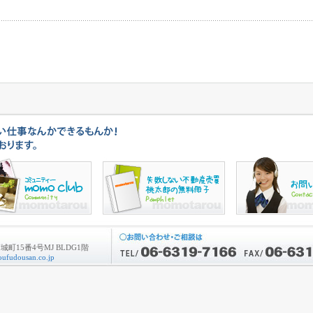
町15番4号MJ BLDG1階
ufudousan.co.jp