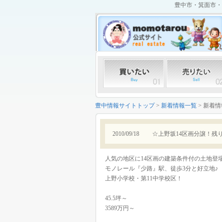
豊中市・箕面市・
豊中情報サイトトップ
>
新着情報一覧
> 新着
2010/09/18
☆上野坂14区画分譲！残
人気の地区に14区画の建築条件付の土地登
モノレール『少路』駅、徒歩3分と好立地♪
上野小学校・第11中学校区！
45.5坪～
3589万円～