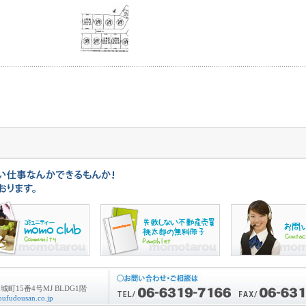
町15番4号MJ BLDG1階
ufudousan.co.jp