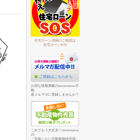
住宅ローン滞納のご相談は
住宅ローンSOS
ご登録はこちらから
お得な情報満載のmomotarou不
動
産メルマガに登録しませんか？
これでもう大丈夫！momotarou
の
「失敗しない不動産物件売買」