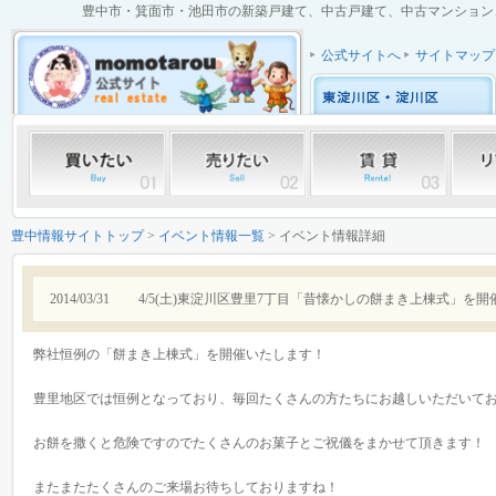
豊中市・箕面市・池田市の新築戸建て、中古戸建て、中古マンション、土
公式サイトへ
サイトマップ
豊中情報サイトトップ
>
イベント情報一覧
> イベント情報詳細
2014/03/31
4/5(土)東淀川区豊里7丁目「昔懐かしの餅まき上棟式」を開
弊社恒例の「餅まき上棟式」を開催いたします！
豊里地区では恒例となっており、毎回たくさんの方たちにお越しいただいて
お餅を撒くと危険ですのでたくさんのお菓子とご祝儀をまかせて頂きます！
またまたたくさんのご来場お待ちしておりますね！