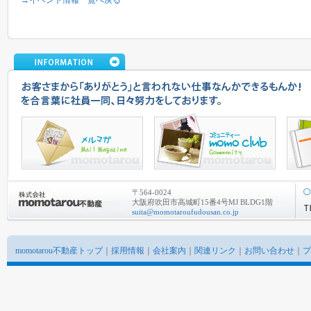
→イベント情報一覧へ戻る
〒564-0024
大阪府吹田市高城町15番4号MJ BLDG1階
suita@momotaroufudousan.co.jp
momotarou不動産トップ
｜
採用情報
｜
会社案内
｜
関連リンク
｜
お問い合わせ
｜
プ