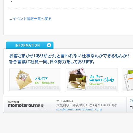
→イベント情報一覧へ戻る
〒564-0024
大阪府吹田市高城町15番4号MJ BLDG1階
suita@momotaroufudousan.co.jp