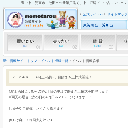
豊中市・箕面市・池田市の新築戸建て、中古戸建て、中古マンション、土
公式サイトへ
サイトマップ
豊中情報サイトトップ
>
イベント情報一覧
> イベント情報詳細
2013/04/04
4/6(土)淡路2丁目餅まき上棟式開催！
4/6(土)AM11：00～淡路2丁目の現場で餅まき上棟式を開催します！
※雨天の場合は次の日の4/7(日)AM11～になります！※
お菓子やご祝儀、たくさん撒きます！
参加は自由！毎回大好評です！