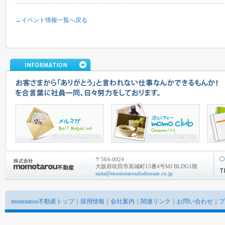
→イベント情報一覧へ戻る
〒564-0024
大阪府吹田市高城町15番4号MJ BLDG1階
suita@momotaroufudousan.co.jp
momotarou不動産トップ
｜
採用情報
｜
会社案内
｜
関連リンク
｜
お問い合わせ
｜
プ