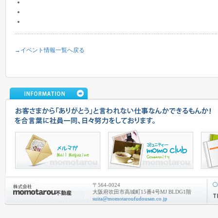
→イベント情報一覧へ戻る
〒564-0024
大阪府吹田市高城町15番4号MJ BLDG1階
suita@momotaroufudousan.co.jp