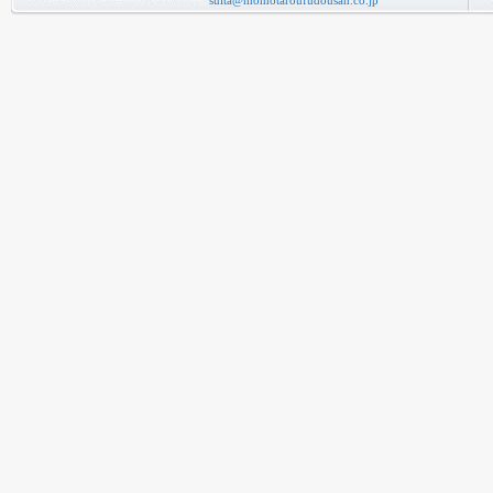
suita@momotaroufudousan.co.jp