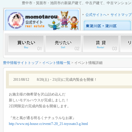
豊中市・箕面市・池田市の新築戸建て、中古戸建て、中古マンション、土
公式サイトへ
サイトマップ
豊中情報サイトトップ
>
イベント情報一覧
> イベント情報詳細
2011/08/12
8/20(土)・21(日)に完成内覧会を開催！
お施主様の御希望を沢山詰め込んだ
新しいモデルハウスが完成しました！
2日間限定の完成内覧会を開催します。
『光と風が通る明るくナチュラルなお家』
http://www.mj-house.cc/event/7-20_21-toyosato3-g.html