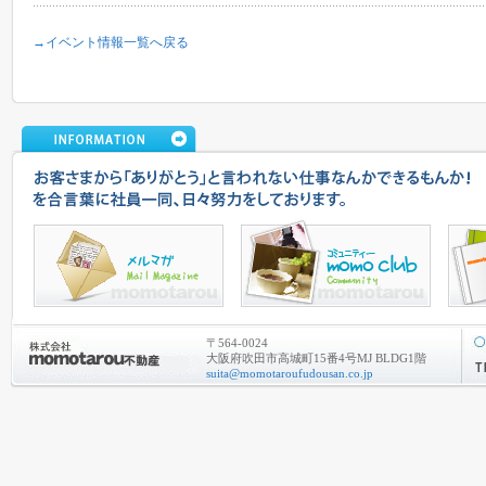
→イベント情報一覧へ戻る
〒564-0024
大阪府吹田市高城町15番4号MJ BLDG1階
suita@momotaroufudousan.co.jp