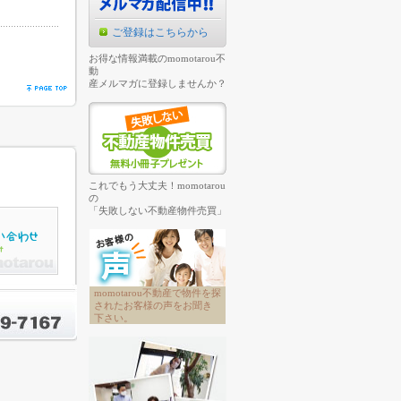
ご登録はこちらから
お得な情報満載のmomotarou不
動
産メルマガに登録しませんか？
これでもう大丈夫！momotarou
の
「失敗しない不動産物件売買」
momotarou不動産で物件を探
されたお客様の声をお聞き
下さい。