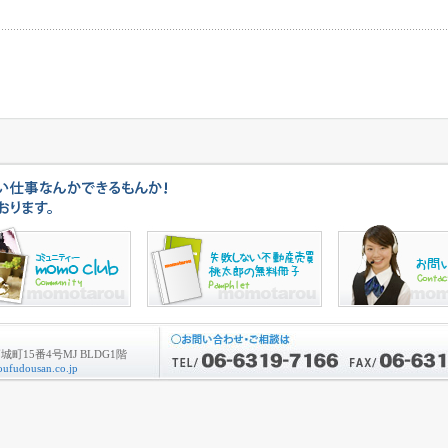
町15番4号MJ BLDG1階
ufudousan.co.jp