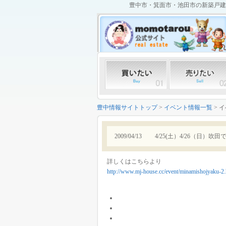
豊中市・箕面市・池田市の新築戸建て
豊中情報サイトトップ
>
イベント情報一覧
> 
2009/04/13
4/25(土）4/26（日）
詳しくはこちらより
http://www.mj-house.cc/event/minamishojyaku-2.