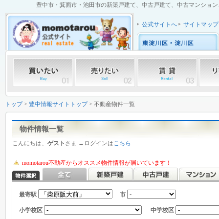
豊中市・箕面市・池田市の新築戸建て、中古戸建て、中古マンション、土
公式サイトへ
サイトマップ
トップ
>
豊中情報サイトトップ
> 不動産物件一覧
物件情報一覧
こんにちは、
ゲスト
さま →ログインは
こちら
momotarou不動産からオススメ物件情報が届いています！
最寄駅
市
小学校区
中学校区