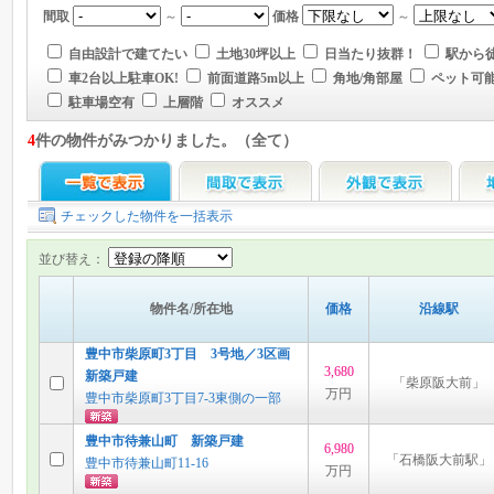
間取
～
価格
～
自由設計で建てたい
土地30坪以上
日当たり抜群！
駅から徒
車2台以上駐車OK!
前面道路5m以上
角地/角部屋
ペット可
駐車場空有
上層階
オススメ
4
件の物件がみつかりました。（全て）
チェックした物件を一括表示
並び替え：
物件名/所在地
価格
沿線駅
豊中市柴原町3丁目 3号地／3区画
3,680
新築戸建
「柴原阪大前」
万円
豊中市柴原町3丁目7-3東側の一部
豊中市待兼山町 新築戸建
6,980
「石橋阪大前駅」
豊中市待兼山町11-16
万円