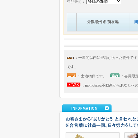
並び替え：
外観/物件名/所在地
間
：一週間以内に登録があった物件で
です。
：土地物件です。
：会員限
：momotarou不動産からあなた