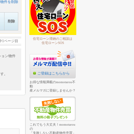
の物件を削除
削除
住宅ローン滞納のご相談は
中1ページ目
住宅ローンSOS
ション物件
ご登録はこちらから
ます。
お得な情報満載のmomotarou不
動
産メルマガに登録しませんか？
これでもう大丈夫！momotarou
の
「失敗しない不動産物件売買」