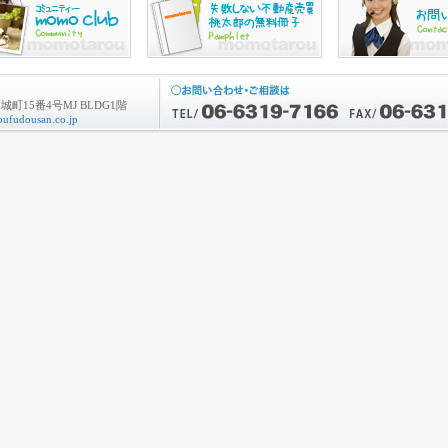
町15番4号MJ BLDG1階
ufudousan.co.jp