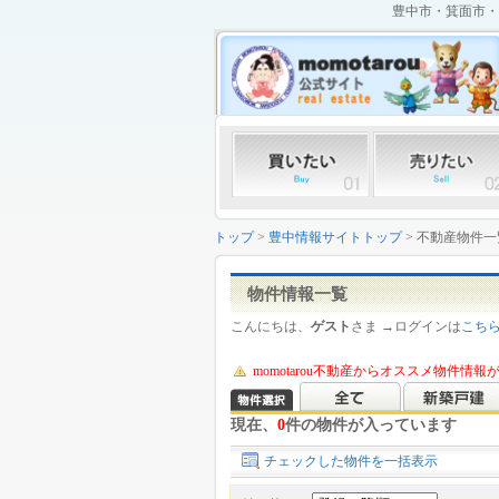
豊中市・箕面市・
トップ
>
豊中情報サイトトップ
> 不動産物件一
物件情報一覧
こんにちは、
ゲスト
さま →ログインは
こち
momotarou不動産からオススメ物件情
現在、
0
件の物件が入っています
チェックした物件を一括表示