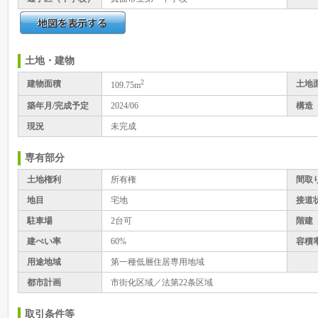
土地・建物
2
建物面積
土地
109.75m
築年月/完成予定
2024/06
構造
現況
未完成
専有部分
土地権利
所有権
間取
地目
宅地
接道
駐車場
2台可
階建
建ぺい率
60%
容積
用途地域
第一種低層住居専用地域
都市計画
市街化区域／法第22条区域
取引条件等