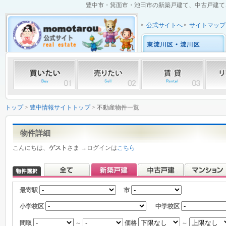
豊中市・箕面市・池田市の新築戸建て、中古戸建て、中
公式サイトへ
サイトマップ
トップ
>
豊中情報サイトトップ
> 不動産物件一覧
物件詳細
こんにちは、
ゲスト
さま →ログインは
こちら
最寄駅
市
小学校区
中学校区
間取
～
価格
～