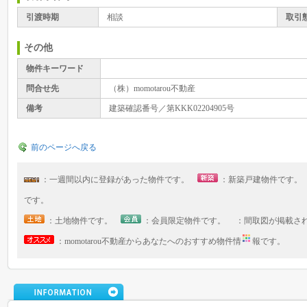
引渡時期
相談
取引
その他
物件キーワード
問合せ先
（株）momotarou不動産
備考
建築確認番号／第KKK02204905号
前のページへ戻る
：一週間以内に登録があった物件です。
：新築戸建物件です
です。
：土地物件です。
：会員限定物件です。 ：間取図が掲載さ
：momotarou不動産からあなたへのおすすめ物件情
報です。