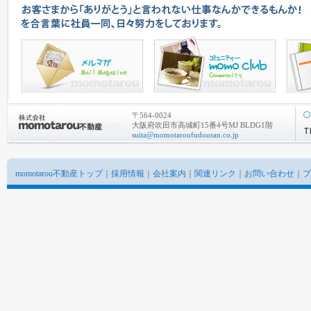
〒564-0024
大阪府吹田市高城町15番4号MJ BLDG1階
suita@momotaroufudousan.co.jp
momotarou不動産トップ
｜
採用情報
｜
会社案内
｜
関連リンク
｜
お問い合わせ
｜
プ