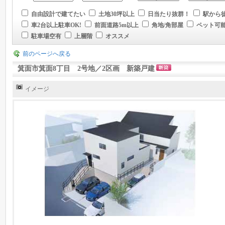
自由設計で建てたい
土地30坪以上
日当たり抜群！
駅から徒
車2台以上駐車OK!
前面道路5m以上
角地/角部屋
ペット可
駐車場空有
上層階
オススメ
前のページへ戻る
箕面市箕面8丁目 2号地／2区画 新築戸建
イメージ