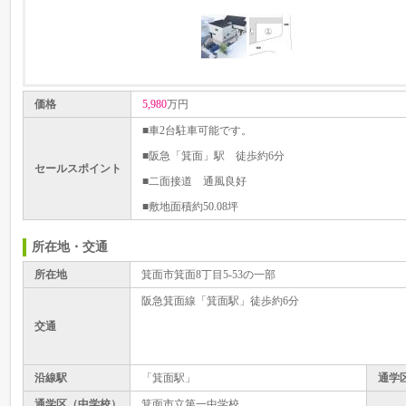
価格
5,980
万円
■車2台駐車可能です。
■阪急「箕面」駅 徒歩約6分
セールスポイント
■二面接道 通風良好
■敷地面積約50.08坪
所在地・交通
所在地
箕面市箕面8丁目5-53の一部
阪急箕面線「箕面駅」徒歩約6分
交通
沿線駅
「箕面駅」
通学
通学区（中学校）
箕面市立第一中学校