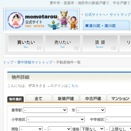
豊中市・箕面市・池田市の新築戸建て、中古戸建て、中
公式サイトへ
サイトマップ
トップ
>
豊中情報サイトトップ
> 不動産物件一覧
物件詳細
こんにちは、
ゲスト
さま →ログインは
こちら
最寄駅
市
小学校区
中学校区
間取
～
価格
～