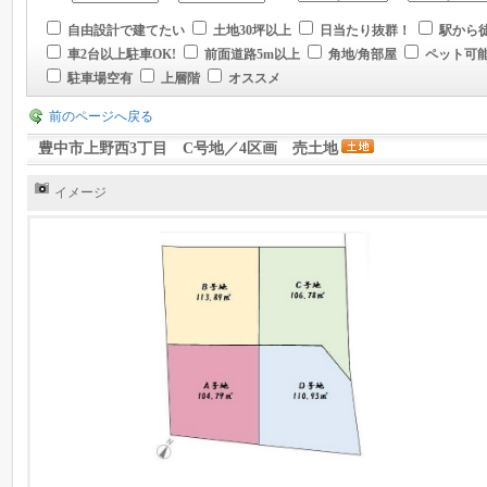
自由設計で建てたい
土地30坪以上
日当たり抜群！
駅から徒
車2台以上駐車OK!
前面道路5m以上
角地/角部屋
ペット可
駐車場空有
上層階
オススメ
前のページへ戻る
豊中市上野西3丁目 C号地／4区画 売土地
イメージ