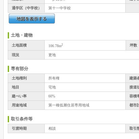
通学区（中学校）
第十一中学校
土地・建物
2
土地面積
坪数
106.78m
現況
更地
専有部分
土地権利
所有権
建築
地目
宅地
接道
建ぺい率
60%
容積
用途地域
第一種低層住居専用地域
都市
取引条件等
引渡時期
相談
取引