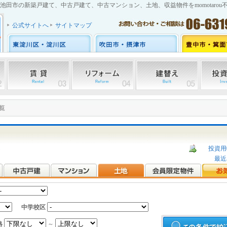
池田市の新築戸建て、中古戸建て、中古マンション、土地、収益物件をmomotarou
公式サイトへ
サイトマップ
覧
ら
投資用
最近
中学校区
格
～