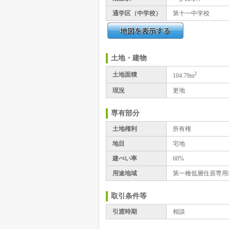
通学区（中学校）
第十一中学校
土地・建物
2
土地面積
104.79m
現況
更地
専有部分
土地権利
所有権
地目
宅地
建ぺい率
60%
用途地域
第一種低層住居専用
取引条件等
引渡時期
相談