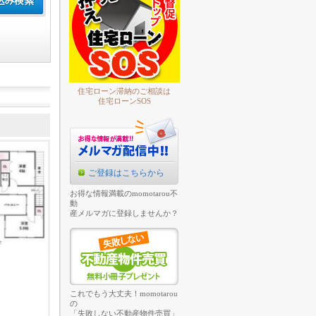
住宅ローン滞納のご相談は
住宅ローンSOS
ご登録はこちらから
お得な情報満載のmomotarou不
動
産メルマガに登録しませんか？
これでもう大丈夫！momotarou
の
「失敗しない不動産物件売買」