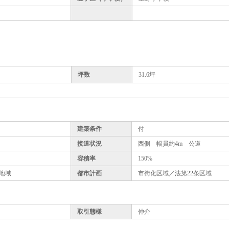
坪数
31.6坪
建築条件
付
接道状況
西側 幅員約4m 公道
容積率
150%
地域
都市計画
市街化区域／法第22条区域
取引態様
仲介