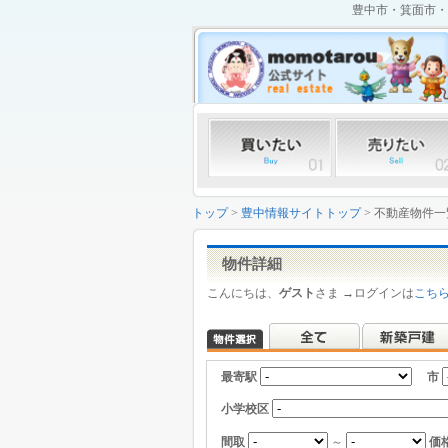
豊中市・箕面市・
トップ
>
豊中情報サイトトップ
> 不動産物件一
物件詳細
こんにちは、
ゲスト
さま →ログインは
こち
最寄駅
市
小学校区
間取
～
価