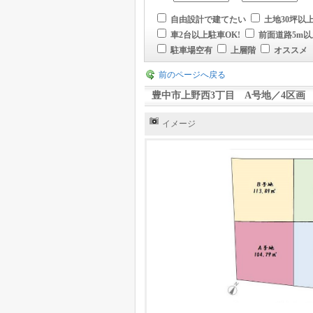
自由設計で建てたい
土地30坪以
車2台以上駐車OK!
前面道路5m以
駐車場空有
上層階
オススメ
前のページへ戻る
豊中市上野西3丁目 A号地／4区画
イメージ