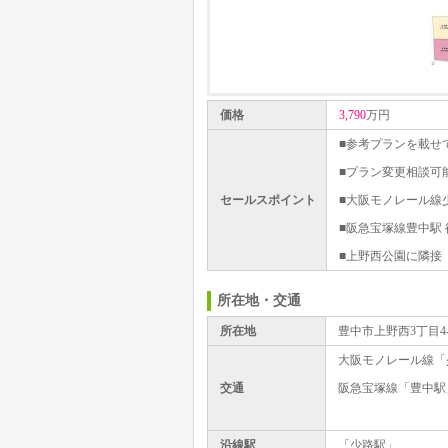
価格
3,790
万円
■参考プランを載
■プラン変更相談
セールスポイント
■大阪モノレール線少
■阪急宝塚線豊中駅 
■上野西公園に隣
所在地・交通
所在地
豊中市上野西3丁目4-
大阪モノレール線「
交通
阪急宝塚線「豊中駅
沿線駅
「少路駅」