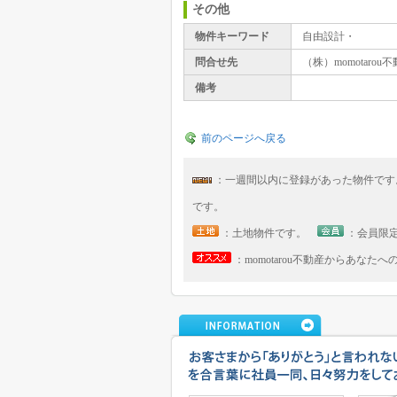
その他
物件キーワード
自由設計・
問合せ先
（株）momotarou
備考
前のページへ戻る
：一週間以内に登録があった物件で
です。
：土地物件です。
：会員限
：momotarou不動産からあなた