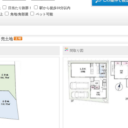
上
日当たり抜群！
駅から徒歩10分以内
上
角地/角部屋
ペット可能
 売土地
間取り図